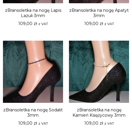
zBransoletka na nogę Lapis
zBransoletka na nogę Apatyt
Lazuli 3mm
3mm
109,00
zł
109,00
zł
z VAT
z VAT
zBransoletka na nogę Sodalit
zBransoletka na nogę
3mm
Kamień Księżycowy 3mm
109,00
zł
109,00
zł
z VAT
z VAT