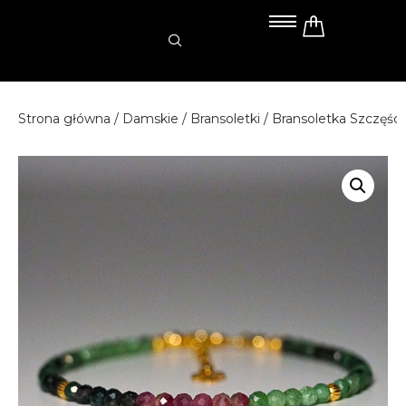
Przejdź
do
treści
Strona główna
/
Damskie
/
Bransoletki
/ Bransoletka Szczęś