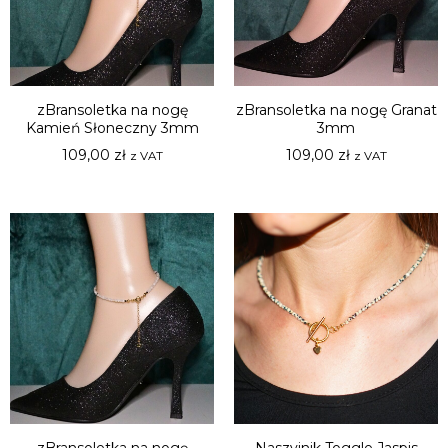
zBransoletka na nogę
zBransoletka na nogę Granat
Kamień Słoneczny 3mm
3mm
109,00
zł
109,00
zł
z VAT
z VAT
zBransoletka na nogę
Naszyjnik Toggle Jaspis