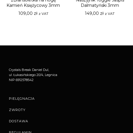
Kamień Księżycowy 3mm
Dalmatyński 3mm
109,00
zł
149,00
zł
z VAT
z VAT
Crystals Break Daniel Dul,
ul. Łukasińskiego 20/4, Legnica
NIP 6912578542
PIELĘGNACJA
ZWROTY
DOSTAWA
REGULAMIN