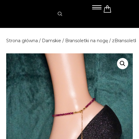
Przejdź
do
treści
Strona główna
/
Damskie
/
Bransoletki na nogę
/ zBransolet