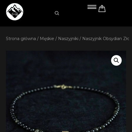
Przejdź
do
treści
Strona główna
/
Męskie
/
Naszyjniki
/ Naszyjnik Obsydian Zło