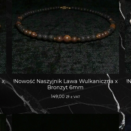
 x
!Nowość Naszyjnik Lawa Wulkaniczna x
!
Bronzyt 6mm
149,00
zł
z VAT