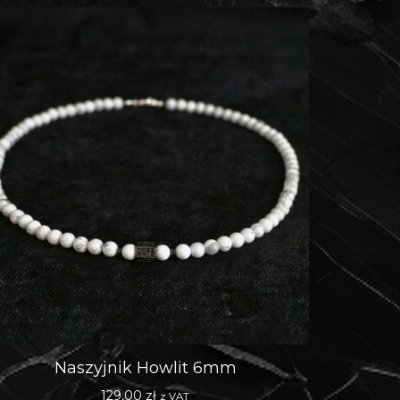
Naszyjnik Howlit 6mm
129,00
zł
z VAT