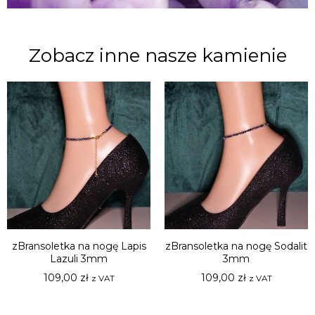
Zobacz inne nasze kamienie
zBransoletka na nogę Lapis
zBransoletka na nogę Sodalit
Lazuli 3mm
3mm
109,00
zł
109,00
zł
z VAT
z VAT