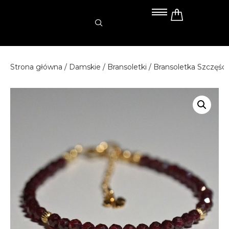
Przejdź
do
treści
Strona główna
/
Damskie
/
Bransoletki
/ Bransoletka Szczęśc