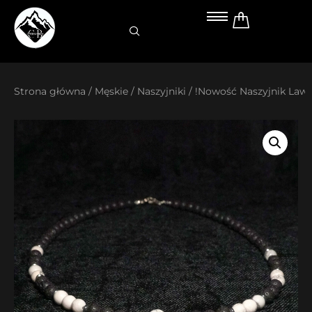
Przejdź
do
treści
Strona główna
/
Męskie
/
Naszyjniki
/ !Nowość Naszyjnik Law