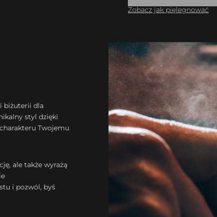
Zobacz jak pięlegnować
 biżuterii dla
kalny styl dzięki
 charakteru Twojemu
ję, ale także wyrażą
ie
tu i pozwól, byś