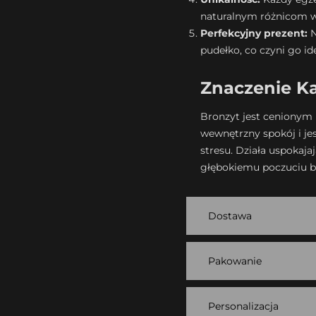
naturalnym różnicom w
Perfekcyjny prezent:
N
pudełko, co czyni go id
Znaczenie Ka
Bronzyt jest ceniony
wewnętrzny spokój i je
stresu. Działa uspokaja
głębokiemu poczuciu b
Dostawa
Pakowanie
Personalizacja