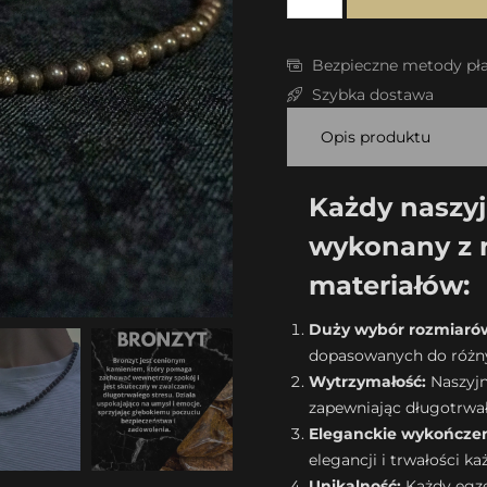
Bezpieczne metody pła
Szybka dostawa
Opis produktu
Każdy naszyjn
wykonany z n
materiałów:
Duży wybór rozmiaró
dopasowanych do różnyc
Wytrzymałość:
Naszyjni
zapewniając długotrwa
Eleganckie wykończen
elegancji i trwałości k
Unikalność:
Każdy egze