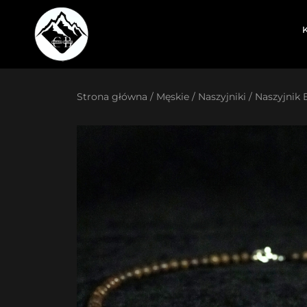
Przejdź
do
treści
Strona główna
/
Męskie
/
Naszyjniki
/ Naszyjnik