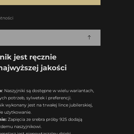
tności
ik jest ręcznie
ajwyższej jakości
w
: Naszyjniki są dostępne w wielu wariantach,
h potrzeb, sylwetek i preferencji.
k wykonany jest na trwałej lince jubilerskiej,
łe użytkowanie.
ie:
Zapięcia ze srebra próby 925 dodają
ażdemu naszyjnikowi.
mplarz jest niepowtarzalny dzięki