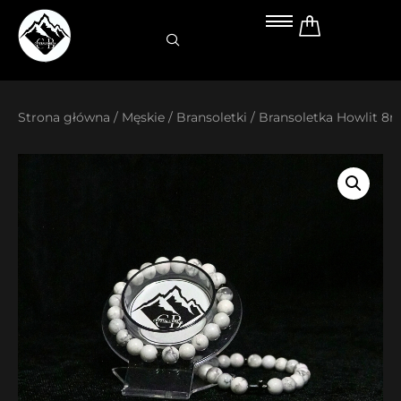
Przejdź
do
treści
Strona główna
/
Męskie
/
Bransoletki
/ Bransoletka Howlit 