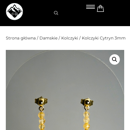
Przejdź
do
treści
Strona główna
/
Damskie
/
Kolczyki
/ Kolczyki Cytryn 3mm