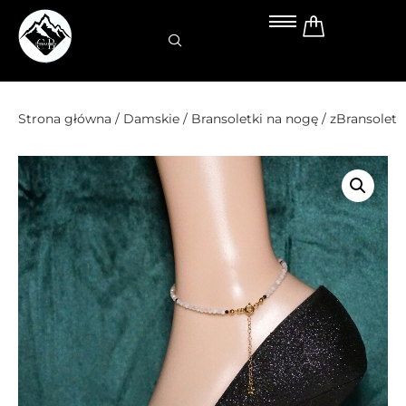
Przejdź
do
treści
Strona główna
/
Damskie
/
Bransoletki na nogę
/ zBransolet