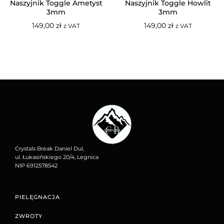
Naszyjnik Toggle Ametyst
Naszyjnik Toggle Howlit
3mm
3mm
149,00
zł
149,00
zł
z VAT
z VAT
Crystals Break Daniel Dul,
ul. Łukasińskiego 20/4, Legnica
NIP 6912578542
PIELĘGNACJA
ZWROTY