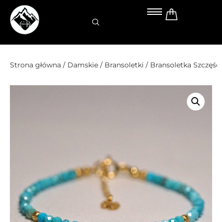
Przejdź
do
treści
Strona główna
/
Damskie
/
Bransoletki
/ Bransoletka Szczęś