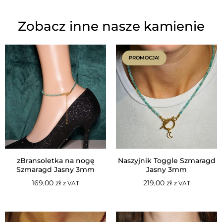
Zobacz inne nasze kamienie
PROMOCJA!
zBransoletka na nogę
Naszyjnik Toggle Szmaragd
Szmaragd Jasny 3mm
Jasny 3mm
169,00
zł
219,00
zł
z VAT
z VAT