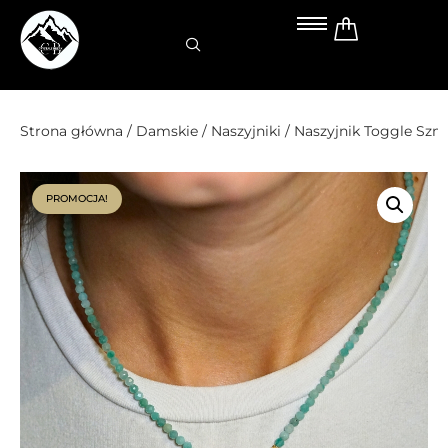
Przejdź
do
treści
Strona główna
/
Damskie
/
Naszyjniki
/ Naszyjnik Toggle Sz
PROMOCJA!