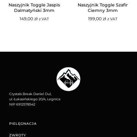
Naszyjnik Toggle Jaspis
Naszyjnik Toggle Szafir
Dalmatyński 3mm
Ciemny 3mm
149,00
zł
199,00
zł
z VAT
z VAT
Crystals Break Daniel Dul,
ul. Łukasińskiego 20/4, Legnica
NIP 6912578542
PIELĘGNACJA
ZWROTY