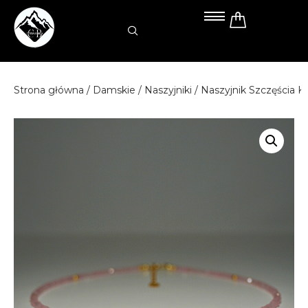
Przejdź
do
treści
Strona główna
/
Damskie
/
Naszyjniki
/ Naszyjnik Szczęścia