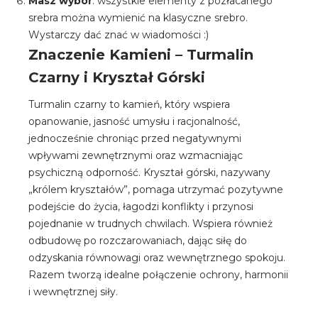
Masz wybór
: wszystkie elementy z pozłacanego
srebra można wymienić na klasyczne srebro.
Wystarczy dać znać w wiadomości :)
Znaczenie Kamieni – Turmalin
Czarny i Kryształ Górski
Turmalin czarny to kamień, który wspiera
opanowanie, jasność umysłu i racjonalność,
jednocześnie chroniąc przed negatywnymi
wpływami zewnętrznymi oraz wzmacniając
psychiczną odporność. Kryształ górski, nazywany
„królem kryształów”, pomaga utrzymać pozytywne
podejście do życia, łagodzi konflikty i przynosi
pojednanie w trudnych chwilach. Wspiera również
odbudowę po rozczarowaniach, dając siłę do
odzyskania równowagi oraz wewnętrznego spokoju.
Razem tworzą idealne połączenie ochrony, harmonii
i wewnętrznej siły.