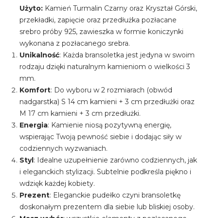
Użyto:
Kamień Turmalin Czarny oraz Kryształ Górski,
przekładki, zapięcie oraz przedłużka pozłacane
srebro próby 925, zawieszka w formie koniczynki
wykonana z pozłacanego srebra.
Unikalność
: Każda bransoletka jest jedyna w swoim
rodzaju dzięki naturalnym kamieniom o wielkości 3
mm.
Komfort
: Do wyboru w 2 rozmiarach (obwód
nadgarstka) S 14 cm kamieni + 3 cm przedłużki oraz
M 17 cm kamieni + 3 cm przedłużki.
Energia
: Kamienie niosą pozytywną energię,
wspierając Twoją pewność siebie i dodając siły w
codziennych wyzwaniach.
Styl
: Idealne uzupełnienie zarówno codziennych, jak
i eleganckich stylizacji. Subtelnie podkreśla piękno i
wdzięk każdej kobiety.
Prezent
: Eleganckie pudełko czyni bransoletkę
doskonałym prezentem dla siebie lub bliskiej osoby.