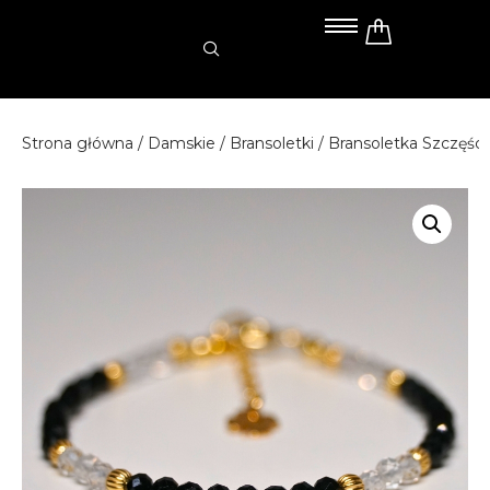
Przejdź
do
treści
Strona główna
/
Damskie
/
Bransoletki
/ Bransoletka Szczęści