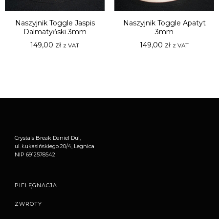
Naszyjnik Toggle Jaspis
Naszyjnik Toggle Apatyt
Dalmatyński 3mm
3mm
149,00
zł
149,00
zł
z VAT
z VAT
Crystals Break Daniel Dul,
ul. Łukasińskiego 20/4, Legnica
NIP 6912578542
PIELĘGNACJA
ZWROTY