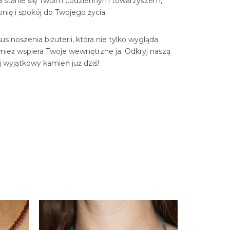
ia stanie się Twoim codziennym towarzyszem,
ię i spokój do Twojego życia.
s noszenia biżuterii, która nie tylko wygląda
wnież wspiera Twoje wewnętrzne ja. Odkryj naszą
ój wyjątkowy kamień już dziś!