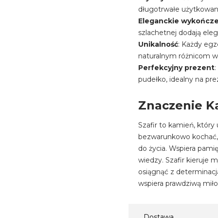
długotrwałe użytkowan
Eleganckie wykończ
szlachetnej dodają elega
Unikalność
: Każdy egz
naturalnym różnicom w
Perfekcyjny prezent
pudełko, idealny na prez
Znaczenie Ka
Szafir to kamień, któr
bezwarunkowo kochać, 
do życia. Wspiera pamię
wiedzy. Szafir kieruje 
osiągnąć z determinacj
wspiera prawdziwą miłoś
Dostawa