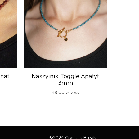
anat
Naszyjnik Toggle Apatyt
3mm
149,00
zł
z VAT
©2024 Crystals Break