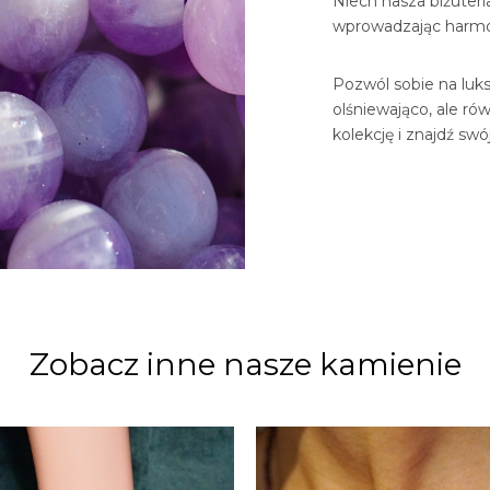
Niech nasza biżuter
wprowadzając harmon
Pozwól sobie na luksu
olśniewająco, ale ró
kolekcję i znajdź sw
Zobacz inne nasze kamienie