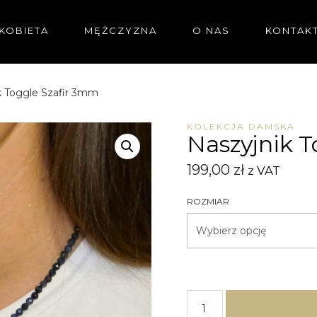
KOBIETA
MĘŻCZYZNA
O NAS
KONTAK
k Toggle Szafir 3mm
KOLEKCJA DAMSKA
Naszyjnik 
199,00
zł
z VAT
ROZMIAR