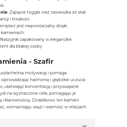
ie.
enie
: Zapięcie toggle oraz zawieszka ze stali
ncji i trwałości.
emplarz jest niepowtarzalny dzięki
 kamieniach.
: Naszyjnik zapakowany w eleganckie
ent dla bliskiej osoby.
mienia - Szafir
y uszlachetnia motywację i pomaga
wprowadzając harmonię i głębokie uczucia
ć, ułatwiając koncentrację i przyswajanie
myśli na wyznaczone cele, pomagając je
ą i klarownością. Dodatkowo ten kamień
ć, wzmacniając więzi i wierność w relacjach.