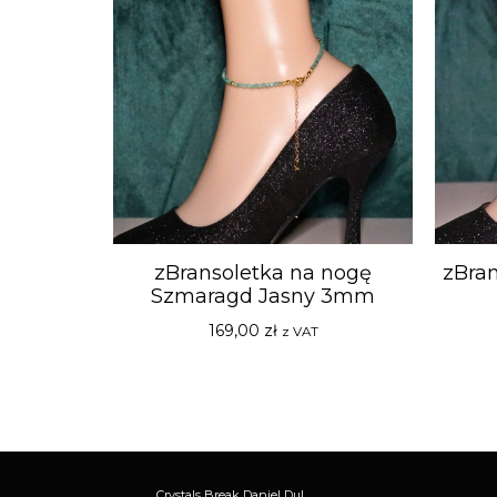
zBransoletka na nogę
zBran
Szmaragd Jasny 3mm
169,00
zł
z VAT
Crystals Break Daniel Dul,