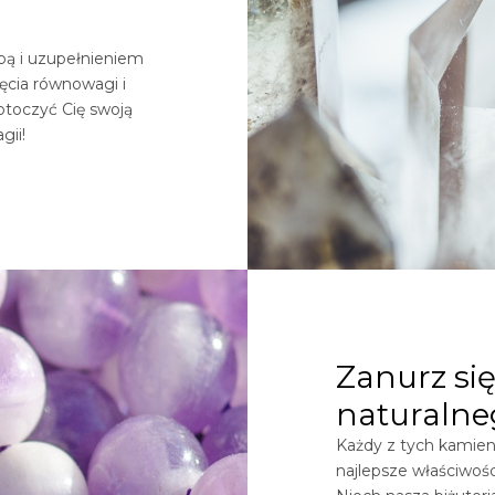
obą i uzupełnieniem
ięcia równowagi i
otoczyć Cię swoją
gii!
Zanurz się
naturalne
Każdy z tych kamieni
najlepsze właściwośc