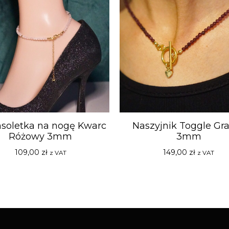
soletka na nogę Kwarc
Naszyjnik Toggle Gr
Różowy 3mm
3mm
109,00
zł
149,00
zł
z VAT
z VAT