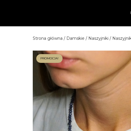
Przejdź
do
treści
Strona główna
/
Damskie
/
Naszyjniki
/ Naszyjni
PROMOCJA!