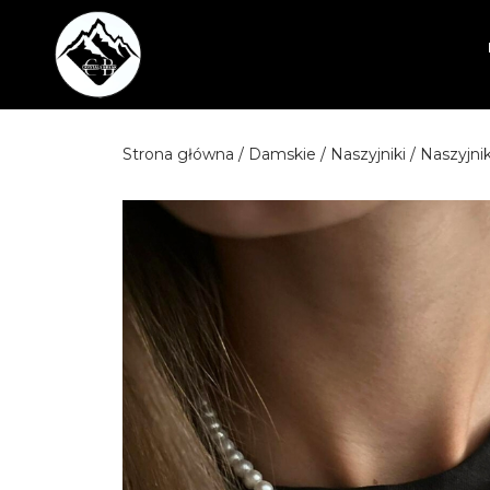
Przejdź
do
treści
Strona główna
/
Damskie
/
Naszyjniki
/ Naszyjni