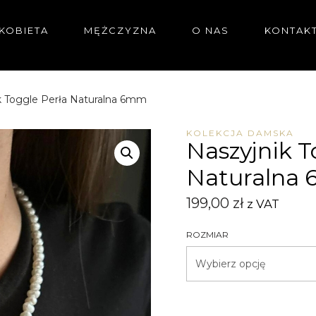
KOBIETA
MĘŻCZYZNA
O NAS
KONTAK
k Toggle Perła Naturalna 6mm
KOLEKCJA DAMSKA
Naszyjnik T
Naturalna
199,00
zł
z VAT
ROZMIAR