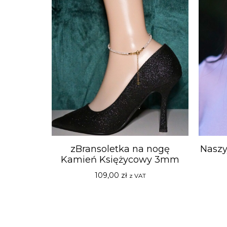
zBransoletka na nogę
Naszy
Kamień Księżycowy 3mm
109,00
zł
z VAT