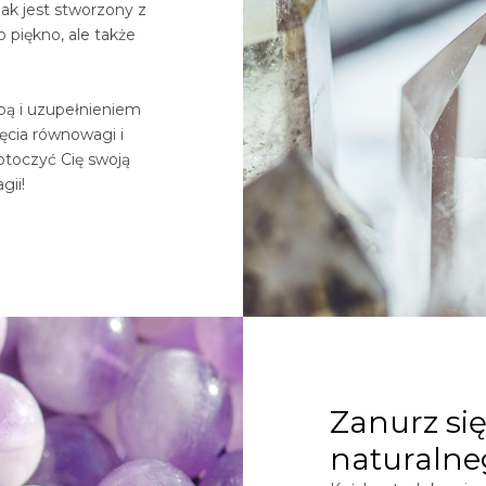
ak jest stworzony z
o piękno, ale także
obą i uzupełnieniem
ięcia równowagi i
otoczyć Cię swoją
gii!
Zanurz się
naturalne