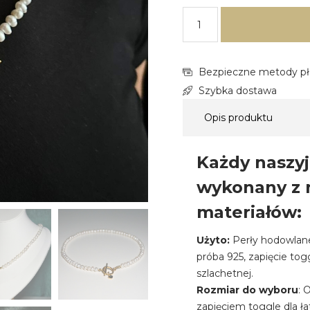
Bezpieczne metody pł
Szybka dostawa
Opis produktu
Każdy naszyj
wykonany z n
materiałów:
Użyto:
Perły hodowlane
próba 925, zapięcie tog
szlachetnej.
Rozmiar do wyboru
: 
zapięciem toggle dla ła