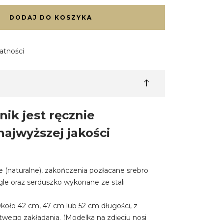
DODAJ DO KOSZYKA
atności
nik jest ręcznie
ajwyższej jakości
 (naturalne), zakończenia pozłacane srebro
gle oraz serduszko wykonane ze stali
Około 42 cm, 47 cm lub 52 cm długości, z
twego zakładania. (Modelka na zdjęciu nosi