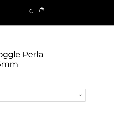
T
oggle Perła
 6mm