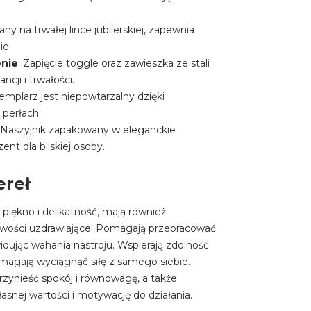
ny na trwałej lince jubilerskiej, zapewnia
ie.
enie
: Zapięcie toggle oraz zawieszka ze stali
ncji i trwałości.
emplarz jest niepowtarzalny dzięki
perłach.
: Naszyjnik zapakowany w eleganckie
ent dla bliskiej osoby.
ereł
 piękno i delikatność, mają również
iwości uzdrawiające. Pomagają przepracować
kwidując wahania nastroju. Wspierają zdolność
omagają wyciągnąć siłę z samego siebie.
zynieść spokój i równowagę, a także
snej wartości i motywację do działania.