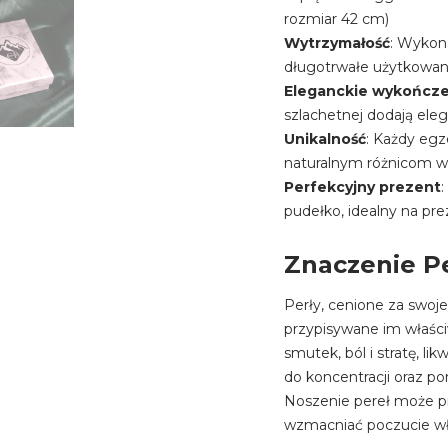
rozmiar 42 cm)
Wytrzymałość
: Wykona
długotrwałe użytkowan
Eleganckie wykończ
szlachetnej dodają elega
Unikalność
: Każdy egz
naturalnym różnicom w 
Perfekcyjny prezent
pudełko, idealny na prez
Znaczenie P
Perły, cenione za swoje
przypisywane im właśc
smutek, ból i stratę, li
do koncentracji oraz p
Noszenie pereł może pr
wzmacniać poczucie wła