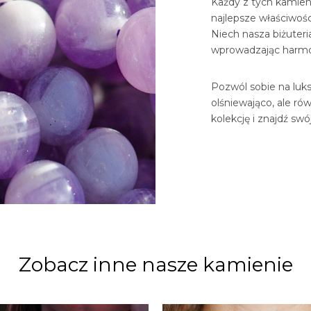
Każdy z tych kamieni
najlepsze właściwośc
Niech nasza biżuter
wprowadzając harmon
Pozwól sobie na luksu
olśniewająco, ale ró
kolekcję i znajdź sw
Zobacz inne nasze kamienie