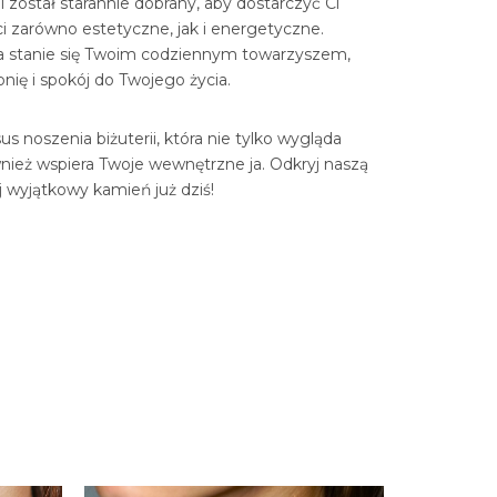
 został starannie dobrany, aby dostarczyć Ci
i zarówno estetyczne, jak i energetyczne.
ia stanie się Twoim codziennym towarzyszem,
ię i spokój do Twojego życia.
s noszenia biżuterii, która nie tylko wygląda
wnież wspiera Twoje wewnętrzne ja. Odkryj naszą
ój wyjątkowy kamień już dziś!