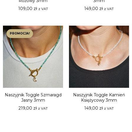
Różowy 3mm
3mm
109,00
zł
149,00
zł
z VAT
z VAT
PROMOCJA!
Naszyjnik Toggle Szmaragd
Naszyjnik Toggle Kamień
Jasny 3mm
Księżycowy 3mm
219,00
zł
149,00
zł
z VAT
z VAT