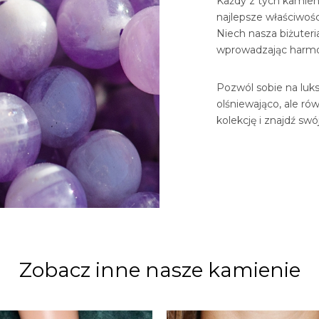
Każdy z tych kamieni
najlepsze właściwośc
Niech nasza biżuter
wprowadzając harmon
Pozwól sobie na luksu
olśniewająco, ale ró
kolekcję i znajdź sw
Zobacz inne nasze kamienie