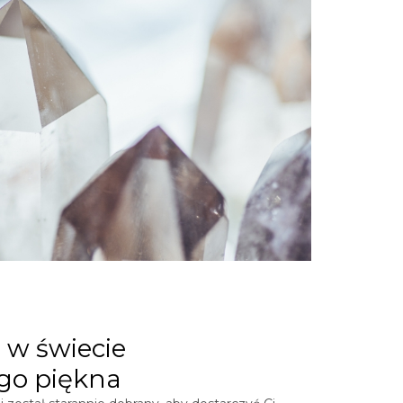
 w świecie
go piękna