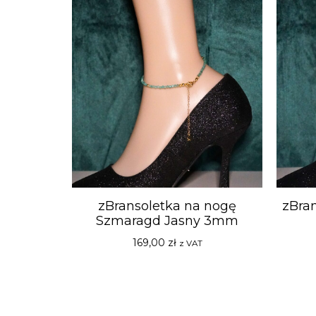
zBransoletka na nogę
zBra
Szmaragd Jasny 3mm
169,00
zł
z VAT