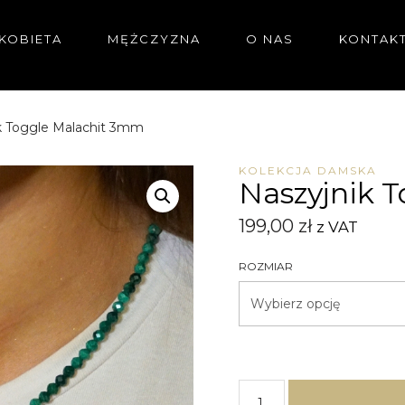
KOBIETA
MĘŻCZYZNA
O NAS
KONTAK
k Toggle Malachit 3mm
KOLEKCJA DAMSKA
Naszyjnik 
199,00
zł
z VAT
ROZMIAR