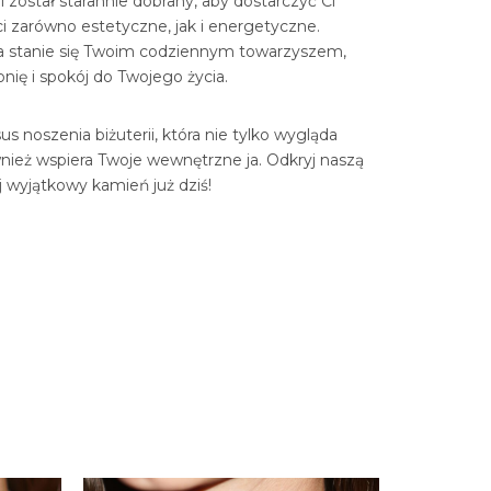
 został starannie dobrany, aby dostarczyć Ci
i zarówno estetyczne, jak i energetyczne.
ia stanie się Twoim codziennym towarzyszem,
ię i spokój do Twojego życia.
s noszenia biżuterii, która nie tylko wygląda
wnież wspiera Twoje wewnętrzne ja. Odkryj naszą
ój wyjątkowy kamień już dziś!