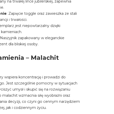
ny na trwałej lince jubilerskiej, zapewnia
ie.
enie
: Zapięcie toggle oraz zawieszka ze stali
ncji i trwałości.
emplarz jest niepowtarzalny dzięki
 kamieniach.
: Naszyjnik zapakowany w eleganckie
ent dla bliskiej osoby.
mienia – Malachit
ry wspiera koncentrację i prowadzi do
. Jest szczególnie pomocny w sytuacjach
yciszyć umysł i skupić się na rozwiązaniu
malachit wzmacnia siłę wyobraźni oraz
nia decyzji, co czyni go cennym narzędziem
j, jak i codziennym życiu.