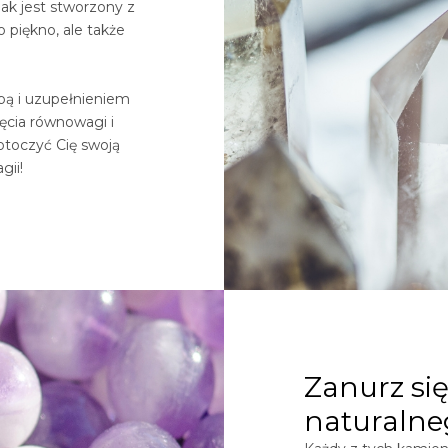
ak jest stworzony z
o piękno, ale także
obą i uzupełnieniem
ięcia równowagi i
otoczyć Cię swoją
gii!
Zanurz się
naturalne