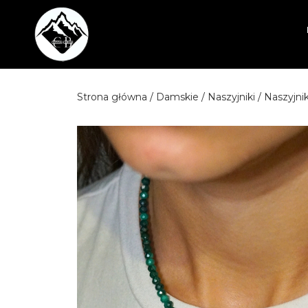
Przejdź
do
treści
Strona główna
/
Damskie
/
Naszyjniki
/ Naszyjni