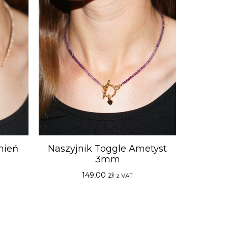
mień
Naszyjnik Toggle Ametyst
3mm
149,00
zł
z VAT