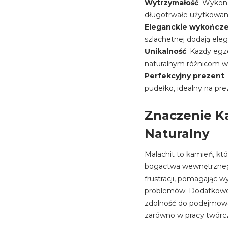
Wytrzymałość
: Wykona
długotrwałe użytkowan
Eleganckie wykończ
szlachetnej dodają elega
Unikalność
: Każdy egz
naturalnym różnicom w
Perfekcyjny prezent
pudełko, idealny na prez
Znaczenie Ka
Naturalny
Malachit to kamień, któ
bogactwa wewnętrznego
frustracji, pomagając w
problemów. Dodatkowo 
zdolność do podejmowa
zarówno w pracy twórcze