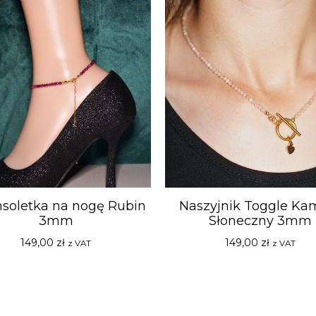
nsoletka na nogę Rubin
Naszyjnik Toggle Ka
3mm
Słoneczny 3mm
149,00
zł
149,00
zł
z VAT
z VAT