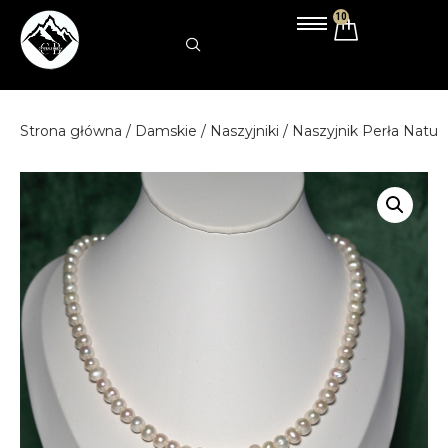
10
Przejdź
do
treści
Strona główna
/
Damskie
/
Naszyjniki
/ Naszyjnik Perła Natu