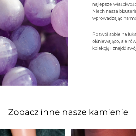
najlepsze właściwośc
Niech nasza biżuter
wprowadzając harmon
Pozwól sobie na luksu
olśniewająco, ale ró
kolekcję i znajdź sw
Zobacz inne nasze kamienie