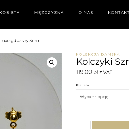
KOBIETA
MĘŻCZYZNA
O NAS
KONTAK
Szmaragd Jasny 3mm
KOLEKCJA DAMSKA
Kolczyki S
119,00
zł
z VAT
KOLOR