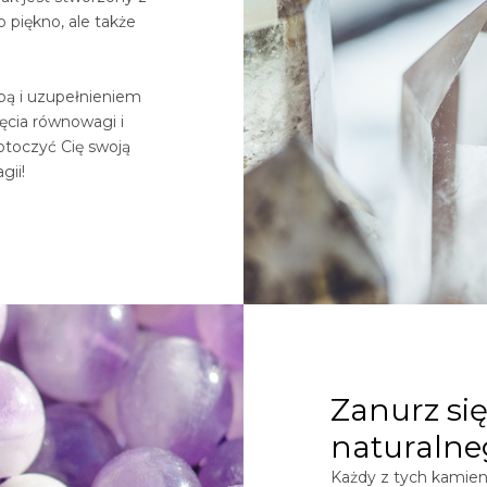
o piękno, ale także
obą i uzupełnieniem
ięcia równowagi i
otoczyć Cię swoją
gii!
Zanurz się
naturalne
Każdy z tych kamieni