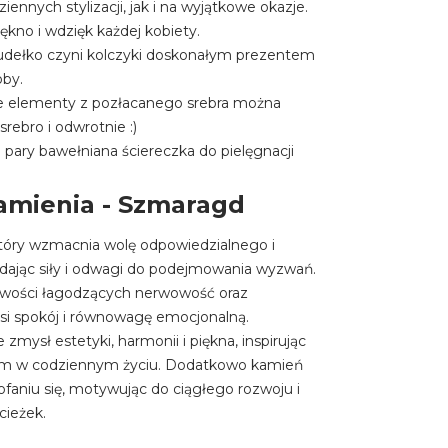
iennych stylizacji, jak i na wyjątkowe okazje.
iękno i wdzięk każdej kobiety.
pudełko czyni kolczyki doskonałym prezentem
oby.
ie elementy z pozłacanego srebra można
rebro i odwrotnie :)
 pary bawełniana ściereczka do pielęgnacji
amienia - Szmaragd
tóry wzmacnia wolę odpowiedzialnego i
dając siły i odwagi do podejmowania wyzwań.
iwości łagodzących nerwowość oraz
si spokój i równowagę emocjonalną.
zmysł estetyki, harmonii i piękna, inspirując
nem w codziennym życiu. Dodatkowo kamień
cofaniu się, motywując do ciągłego rozwoju i
cieżek.