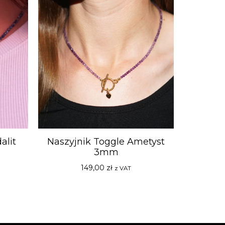
alit
Naszyjnik Toggle Ametyst
3mm
149,00
zł
z VAT