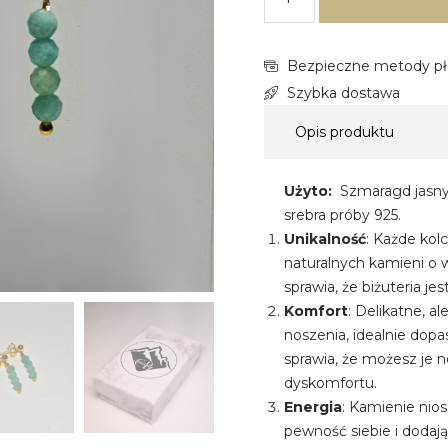
Bezpieczne metody pł
Szybka dostawa
Opis produktu
Użyto:
Szmaragd jasny,
srebra próby 925.
Unikalność
: Każde kol
naturalnych kamieni o w
sprawia, że biżuteria je
Komfort
: Delikatne, a
noszenia, idealnie dopas
sprawia, że możesz je n
dyskomfortu.
Energia
: Kamienie nio
pewność siebie i dodaj