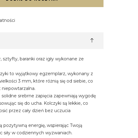
atności
 sztyfty, baranki oraz igły wykonane ze
czyki to wyjątkowy egzemplarz, wykonany z
ielkości 3 mm, które różnią się od siebie, co
st niepowtarzalna.
le solidne srebrne zapięcia zapewniają wygodę
owując się do ucha. Kolczyki są lekkie, co
osić przez cały dzień bez uczucia
są pozytywną energię, wspierając Twoją
ąc siły w codziennych wyzwaniach.