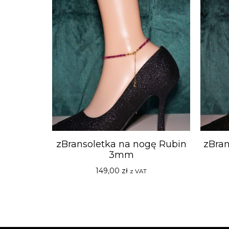
zBransoletka na nogę Rubin
zBran
3mm
149,00
zł
z VAT