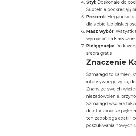
Styl
: Doskonałe do codz
Subtelnie podkreślają p
Prezent
: Eleganckie 
dla siebie lub bliskiej os
Masz wybór
: Wszystk
wymienić na klasyczne s
Pielęgnacja:
Do każdej
srebra gratis!
Znaczenie K
Szmaragd to kamień, k
intensywnego życia, do
Znany ze swoich właśc
niezadowolenie, przyno
Szmaragd wspiera także 
do otaczania się pięk
ten zapobiega apatii i 
poszukiwania nowych ś