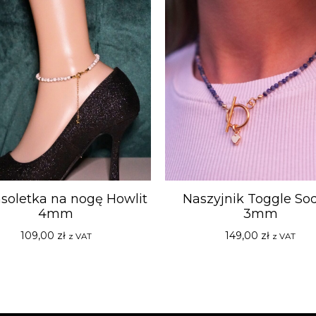
soletka na nogę Howlit
Naszyjnik Toggle Sod
4mm
3mm
109,00
zł
149,00
zł
z VAT
z VAT