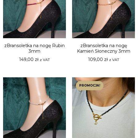
zBransoletka na nogę Rubin
zBransoletka na nogę
3mm
Kamień Słoneczny 3mm
149,00
zł
109,00
zł
z VAT
z VAT
PROMOCJA!