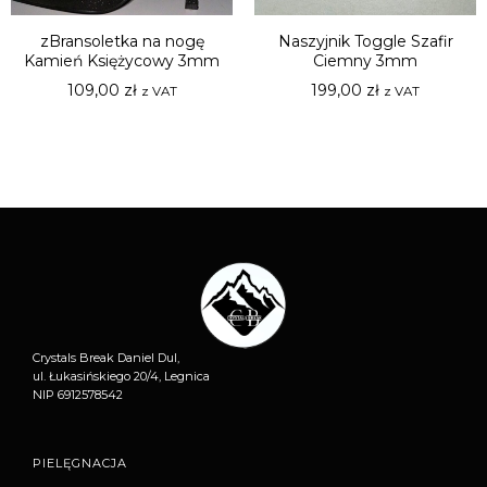
zBransoletka na nogę
Naszyjnik Toggle Szafir
Kamień Księżycowy 3mm
Ciemny 3mm
109,00
zł
199,00
zł
z VAT
z VAT
Crystals Break Daniel Dul,
ul. Łukasińskiego 20/4, Legnica
NIP 6912578542
PIELĘGNACJA