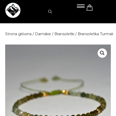
Przejdź
do
treści
Strona główna
/
Damskie
/
Bransoletki
/ Bransoletka Turmali