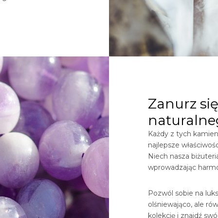
Zanurz się
naturalne
Każdy z tych kamieni
najlepsze właściwośc
Niech nasza biżuter
wprowadzając harmon
Pozwól sobie na luksu
olśniewająco, ale ró
kolekcję i znajdź sw