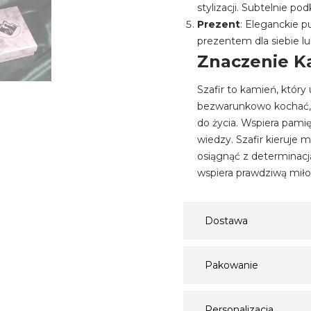
stylizacji. Subtelnie po
Prezent
: Eleganckie 
prezentem dla siebie lub
Znaczenie Ka
Szafir to kamień, któr
bezwarunkowo kochać, 
do życia. Wspiera pamię
wiedzy. Szafir kieruje 
osiągnąć z determinacj
wspiera prawdziwą miłoś
Dostawa
Pakowanie
Personalizacja