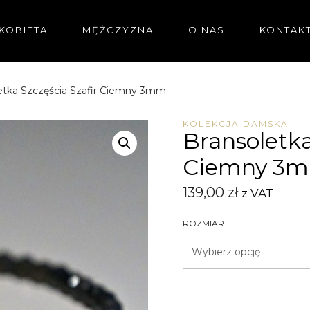
KOBIETA
MĘŻCZYZNA
O NAS
KONTAK
etka Szczęścia Szafir Ciemny 3mm
KOLEKCJA DAMSKA
Bransoletka
Ciemny 3
139,00
zł
z VAT
ROZMIAR