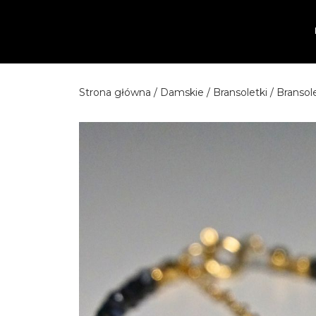
Przejdź
do
treści
Strona główna
/
Damskie
/
Bransoletki
/ Bransol