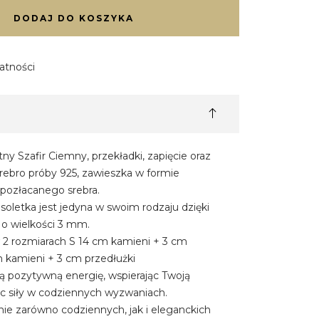
DODAJ DO KOSZYKA
atności
ny Szafir Ciemny, przekładki, zapięcie oraz
rebro próby 925, zawieszka w formie
pozłacanego srebra.
nsoletka jest jedyna w swoim rodzaju dzięki
o wielkości 3 mm.
 2 rozmiarach S 14 cm kamieni + 3 cm
m kamieni + 3 cm przedłużki
są pozytywną energię, wspierając Twoją
ąc siły w codziennych wyzwaniach.
nie zarówno codziennych, jak i eleganckich