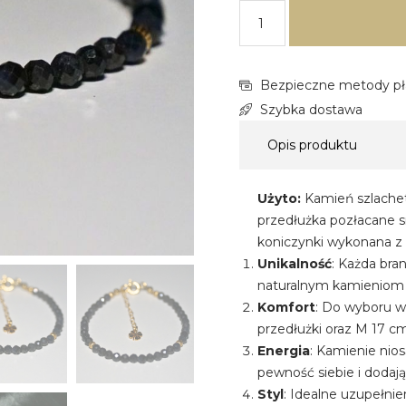
Bezpieczne metody pł
Szybka dostawa
Opis produktu
Użyto:
Kamień szlachet
przedłużka pozłacane s
koniczynki wykonana z 
Unikalność
: Każda bra
naturalnym kamieniom 
Komfort
: Do wyboru w
przedłużki oraz M 17 c
Energia
: Kamienie nio
pewność siebie i dodaj
Styl
: Idealne uzupełnie