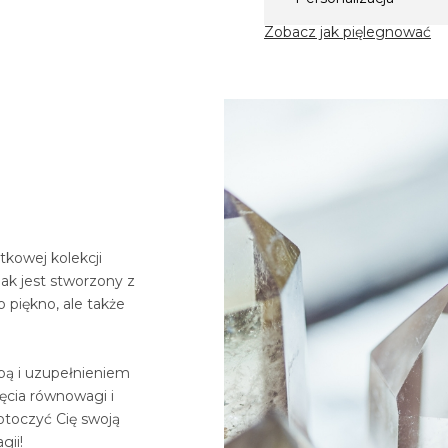
Zobacz jak pięlegnować
tkowej kolekcji
ak jest stworzony z
o piękno, ale także
obą i uzupełnieniem
ięcia równowagi i
otoczyć Cię swoją
gii!