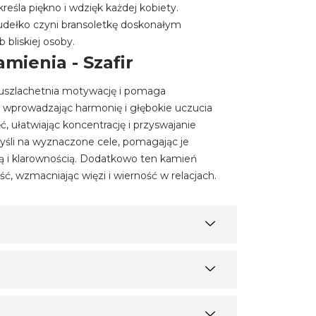
dkreśla piękno i wdzięk każdej kobiety.
pudełko czyni bransoletkę doskonałym
 bliskiej osoby.
mienia - Szafir
y uszlachetnia motywację i pomaga
wprowadzając harmonię i głębokie uczucia
ć, ułatwiając koncentrację i przyswajanie
myśli na wyznaczone cele, pomagając je
ą i klarownością. Dodatkowo ten kamień
ć, wzmacniając więzi i wierność w relacjach.