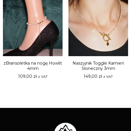
zBransoletka na nogę Howlit
Naszyjnik Toggle Kamień
4mm
Słoneczny 3mm
109,00
zł
149,00
zł
z VAT
z VAT