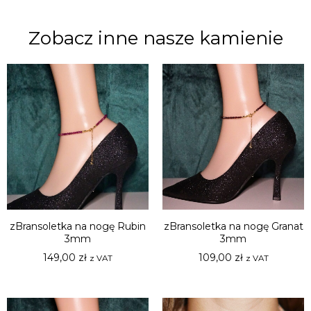
Zobacz inne nasze kamienie
zBransoletka na nogę Rubin
zBransoletka na nogę Granat
3mm
3mm
149,00
zł
109,00
zł
z VAT
z VAT