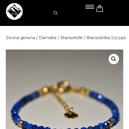
Przejdź
do
treści
Strona główna
/
Damskie
/
Bransoletki
/ Bransoletka Szczęści