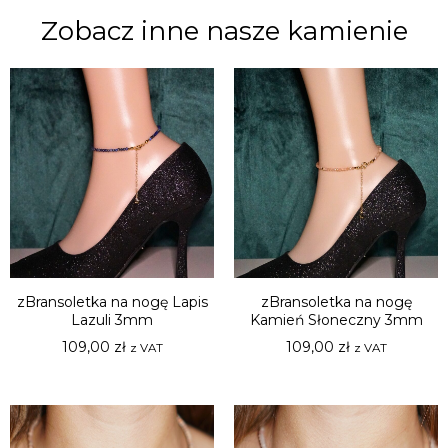
Zobacz inne nasze kamienie
zBransoletka na nogę Lapis
zBransoletka na nogę
Lazuli 3mm
Kamień Słoneczny 3mm
109,00
zł
109,00
zł
z VAT
z VAT