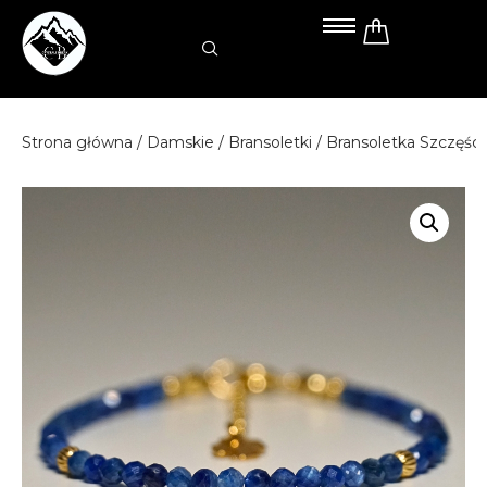
Przejdź
do
treści
Strona główna
/
Damskie
/
Bransoletki
/ Bransoletka Szczęśc