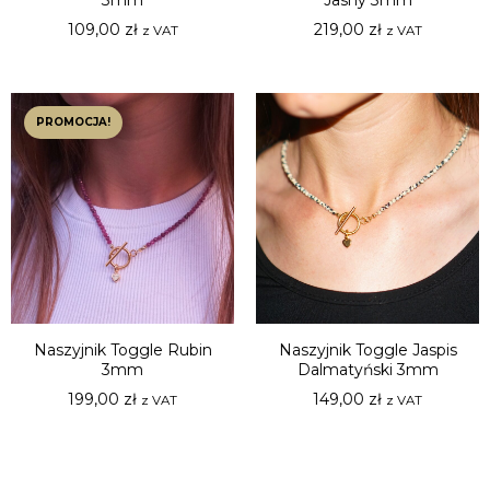
3mm
Jasny 3mm
109,00
zł
219,00
zł
z VAT
z VAT
PROMOCJA!
Naszyjnik Toggle Rubin
Naszyjnik Toggle Jaspis
3mm
Dalmatyński 3mm
199,00
zł
149,00
zł
z VAT
z VAT