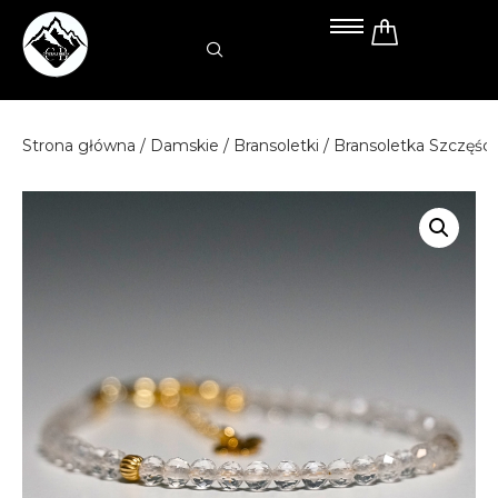
Przejdź
do
treści
Strona główna
/
Damskie
/
Bransoletki
/ Bransoletka Szczęśc