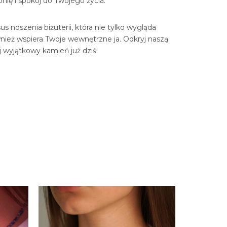
ię i spokój do Twojego życia.
s noszenia biżuterii, która nie tylko wygląda
wnież wspiera Twoje wewnętrzne ja. Odkryj naszą
ój wyjątkowy kamień już dziś!