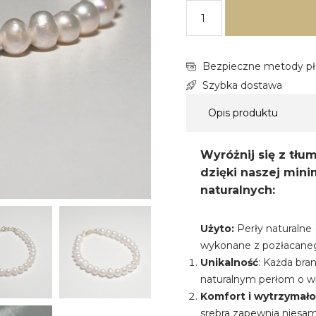
Bezpieczne metody pł
Szybka dostawa
Opis produktu
Wyróżnij się z tłum
dzięki naszej mini
naturalnych:
Użyto:
Perły naturalne
wykonane z pozłacaneg
Unikalność
: Każda bra
naturalnym perłom o w
Komfort i wytrzymało
srebra zapewnia niesa