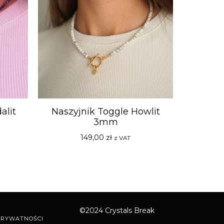
alit
Naszyjnik Toggle Howlit
3mm
149,00
zł
z VAT
©2024 Crystals Break
PRYWATNOŚCI