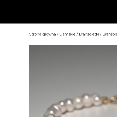
Przejdź
do
treści
Strona główna
/
Damskie
/
Bransoletki
/ Bransol