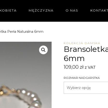
KOBIETA
MĘŻCZYZNA
O NAS
KONTAK
etka Perła Naturalna 6mm
KOLEKCJA DAMSKA
Bransoletka
6mm
109,00
zł
z VAT
ROZMIAR NADGARSTKA