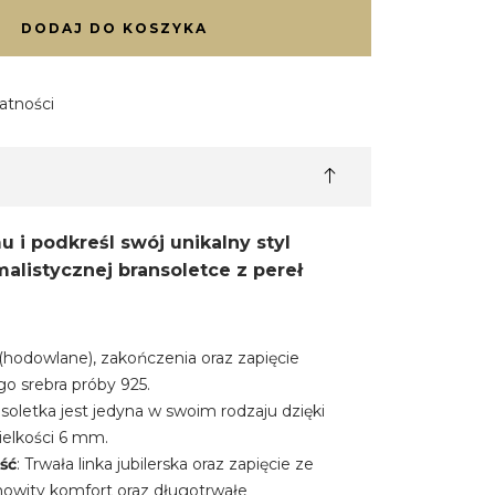
DODAJ DO KOSZYKA
atności
u i podkreśl swój unikalny styl
malistycznej bransoletce z pereł
 (hodowlane), zakończenia oraz zapięcie
o srebra próby 925.
nsoletka jest jedyna w swoim rodzaju dzięki
ielkości 6 mm.
ść
: Trwała linka jubilerska oraz zapięcie ze
mowity komfort oraz długotrwałe