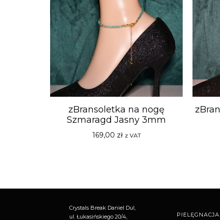
zBransoletka na nogę
zBran
Szmaragd Jasny 3mm
169,00
zł
z VAT
Crystals Break Daniel Dul,
PIELĘGNACJA
ul. Łukasińskiego 20/4,