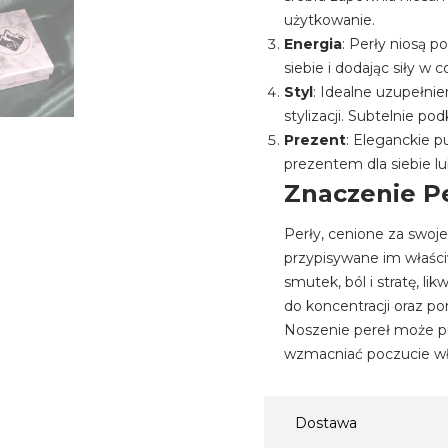
użytkowanie.
Energia
: Perły niosą 
siebie i dodając siły w
Styl
: Idealne uzupełnie
stylizacji. Subtelnie po
Prezent
: Eleganckie 
prezentem dla siebie lub
Znaczenie P
Perły, cenione za swoje
przypisywane im właśc
smutek, ból i stratę, li
do koncentracji oraz p
Noszenie pereł może pr
wzmacniać poczucie wła
Dostawa