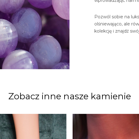
wprowadzając harmon
Pozwól sobie na luksu
olśniewająco, ale ró
kolekcję i znajdź sw
Zobacz inne nasze kamienie