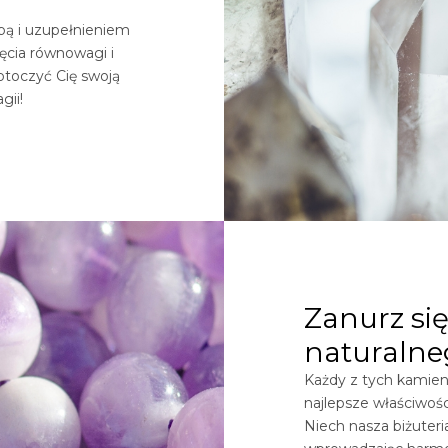
obą i uzupełnieniem
ięcia równowagi i
otoczyć Cię swoją
gii!
Zanurz się
naturalne
Każdy z tych kamieni
najlepsze właściwośc
Niech nasza biżuter