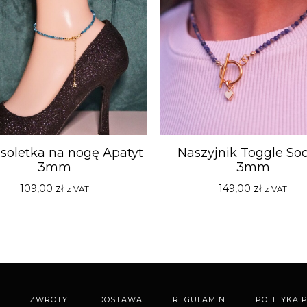
soletka na nogę Apatyt
Naszyjnik Toggle Sod
3mm
3mm
109,00
zł
149,00
zł
z VAT
z VAT
ZWROTY
DOSTAWA
REGULAMIN
POLITYKA 