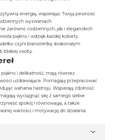
pozytywną energię, wspierając Twoją pewność
 codziennych wyzwaniach.
nie zarówno codziennych, jak i eleganckich
dkreśla piękno i wdzięk każdej kobiety.
pudełko czyni bransoletkę doskonałym
 bliskiej osoby.
ereł
 piękno i delikatność, mają również
iwości uzdrawiające. Pomagają przepracować
kwidując wahania nastroju. Wspierają zdolność
omagają wyciągnąć siłę z samego siebie.
zynieść spokój i równowagę, a także
snej wartości i motywację do działania.