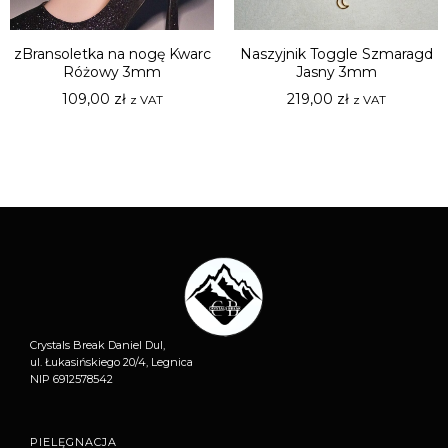
zBransoletka na nogę Kwarc
Naszyjnik Toggle Szmaragd
Różowy 3mm
Jasny 3mm
109,00
zł
219,00
zł
z VAT
z VAT
Crystals Break Daniel Dul,
ul. Łukasińskiego 20/4, Legnica
NIP 6912578542
PIELĘGNACJA