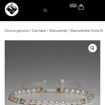
Przejdź
do
treści
Strona główna
/
Damskie
/
Bransoletki
/ Bransoletka Perła N