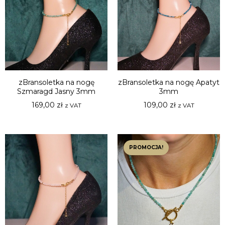
zBransoletka na nogę
zBransoletka na nogę Apatyt
Szmaragd Jasny 3mm
3mm
169,00
zł
109,00
zł
z VAT
z VAT
PROMOCJA!