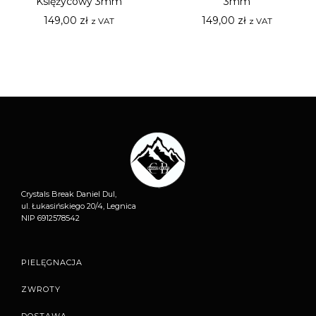
Księżycowy 3mm
3mm
149,00
zł
149,00
zł
z VAT
z VAT
Crystals Break Daniel Dul,
ul. Łukasińskiego 20/4, Legnica
NIP 6912578542
PIELĘGNACJA
ZWROTY