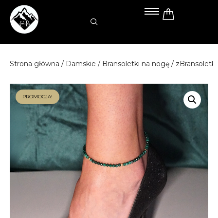
Przejdź
do
treści
Strona główna
/
Damskie
/
Bransoletki na nogę
/ zBransoletk
PROMOCJA!