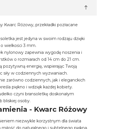
ny Kwarc Różowy, przekładki pozłacane
nsoletka jest jedyna w swoim rodzaju dzięki
o wielkości 3 mm.
rek nylonowy zapewnia wygodę noszenia i
stków o rozmiarach od 14 cm do 21 cm.
są pozytywną energię, wspierając Twoją
ąc siły w codziennych wyzwaniach.
nie zarówno codziennych, jak i eleganckich
dkreśla piękno i wdzięk każdej kobiety.
pudełko czyni bransoletkę doskonałym
 bliskiej osoby.
amienia - Kwarc Różowy
ieniem niezwykle korzystnym dla świata
 miłość do naturalnego i subtelnego piękna,