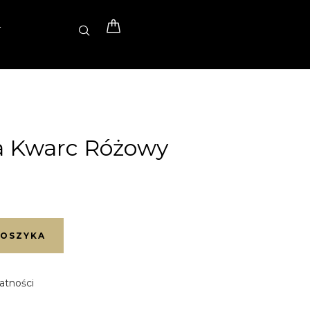
T
a Kwarc Różowy
KOSZYKA
atności