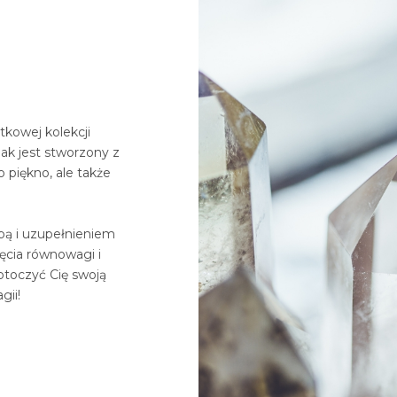
tkowej kolekcji
ak jest stworzony z
o piękno, ale także
obą i uzupełnieniem
ięcia równowagi i
otoczyć Cię swoją
gii!