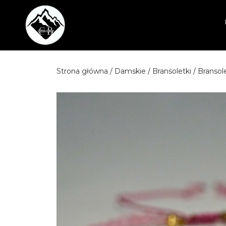
Przejdź
do
treści
Strona główna
/
Damskie
/
Bransoletki
/ Branso