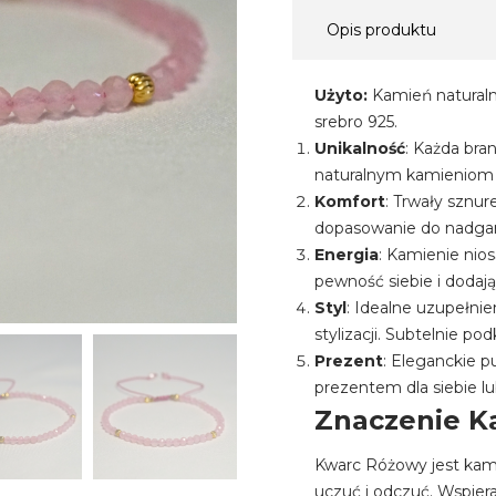
Opis produktu
Użyto:
Kamień natural
srebro 925.
Unikalność
: Każda bra
naturalnym kamieniom 
Komfort
: Trwały sznu
dopasowanie do nadgar
Energia
: Kamienie nio
pewność siebie i dodaj
Styl
: Idealne uzupełnie
stylizacji. Subtelnie po
Prezent
: Eleganckie 
prezentem dla siebie lub
Znaczenie K
Kwarc Różowy jest kam
uczuć i odczuć. Wspiera