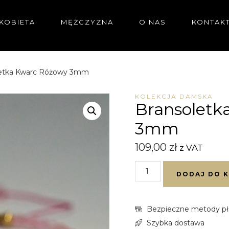
KOBIETA
MĘŻCZYZNA
O NAS
KONTAK
letka Kwarc Różowy 3mm
KOLEKCJA DAMSKA
Bransoletk
3mm
109,00
zł
z VAT
DODAJ DO 
Bezpieczne metody pł
Szybka dostawa