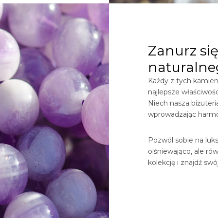
Zanurz się
naturalne
Każdy z tych kamieni
najlepsze właściwośc
Niech nasza biżuter
wprowadzając harmon
Pozwól sobie na luksu
olśniewająco, ale ró
kolekcję i znajdź sw