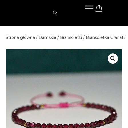
Przejdź
do
treści
Strona główna
/
Damskie
/
Bransoletki
/ Bransoletka Granat