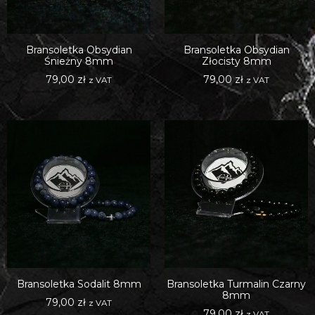
Bransoletka Obsydian
Bransoletka Obsydian
Śnieżny 8mm
Złocisty 8mm
79,00
zł
79,00
zł
z VAT
z VAT
Bransoletka Sodalit 8mm
Bransoletka Turmalin Czarny
8mm
79,00
zł
z VAT
79,00
zł
z VAT