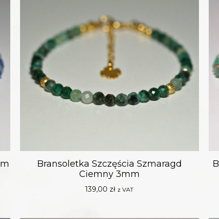
3mm
Bransoletka Szczęścia Szmaragd
B
Ciemny 3mm
139,00
zł
z VAT