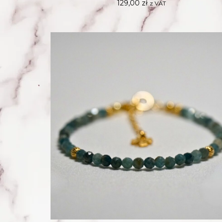
129,00
zł
z VAT