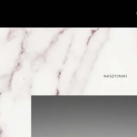
Przejdź
do
treści
NASZYJNIKI