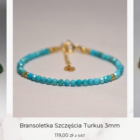
Bransoletka Szczęścia Turkus 3mm
119,00
zł
z VAT