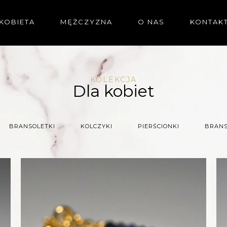
KOBIETA
MĘŻCZYZNA
O NAS
KONTAK
KOLEKCJA
Dla kobiet
BRANSOLETKI
KOLCZYKI
PIERŚCIONKI
BRANS