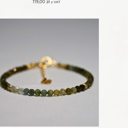
119,00
zł
z VAT