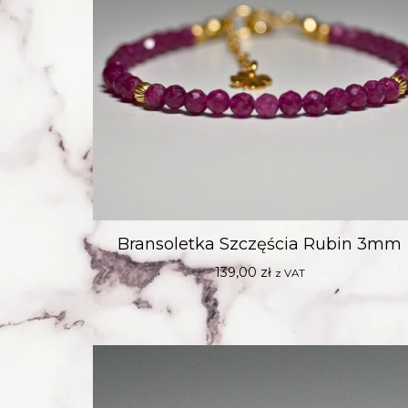
Bransoletka Szczęścia Rubin 3mm
139,00
zł
z VAT