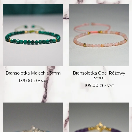
Bransoletka Malachit 3mm
Bransoletka Opal Różowy
3mm
139,00
zł
z VAT
109,00
zł
z VAT