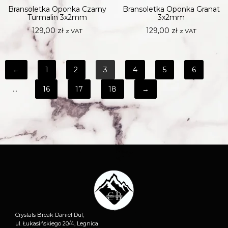
Bransoletka Oponka Czarny
Bransoletka Oponka Granat
Turmalin 3x2mm
3x2mm
129,00
zł
129,00
zł
z VAT
z VAT
←
1
2
3
4
5
6
…
16
17
18
→
Crystals Break Daniel Dul,
ul. Łukasińskiego 20/4, Legnica