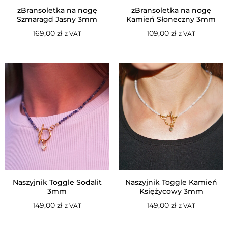
zBransoletka na nogę
zBransoletka na nogę
Szmaragd Jasny 3mm
Kamień Słoneczny 3mm
169,00
zł
109,00
zł
z VAT
z VAT
Naszyjnik Toggle Sodalit
Naszyjnik Toggle Kamień
3mm
Księżycowy 3mm
149,00
zł
149,00
zł
z VAT
z VAT