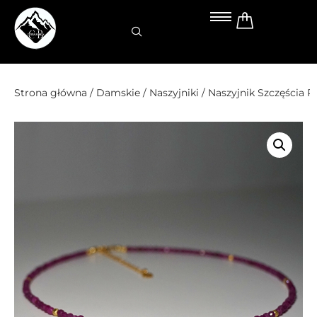
Przejdź
do
treści
Strona główna
/
Damskie
/
Naszyjniki
/ Naszyjnik Szczęścia