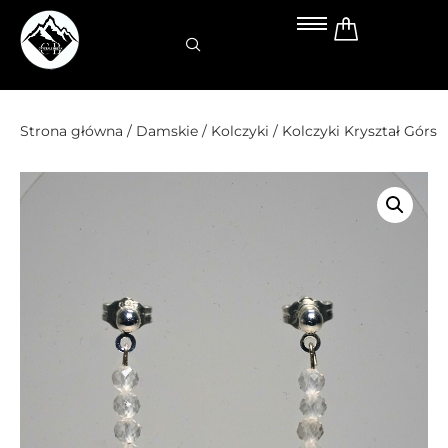
Przejdź
do
treści
Strona główna
/
Damskie
/
Kolczyki
/ Kolczyki Kryształ Górs