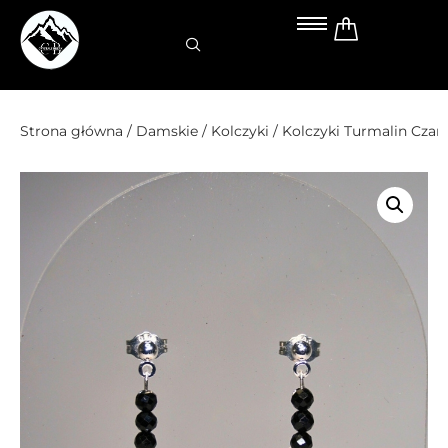
Przejdź
do
treści
Strona główna
/
Damskie
/
Kolczyki
/ Kolczyki Turmalin Cza