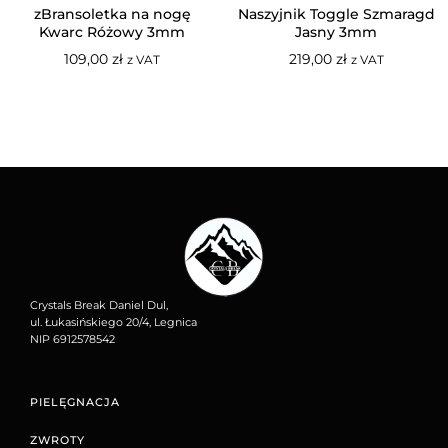
zBransoletka na nogę
Naszyjnik Toggle Szmaragd
Kwarc Różowy 3mm
Jasny 3mm
109,00
zł
219,00
zł
z VAT
z VAT
Crystals Break Daniel Dul,
ul. Łukasińskiego 20/4, Legnica
NIP 6912578542
PIELĘGNACJA
ZWROTY