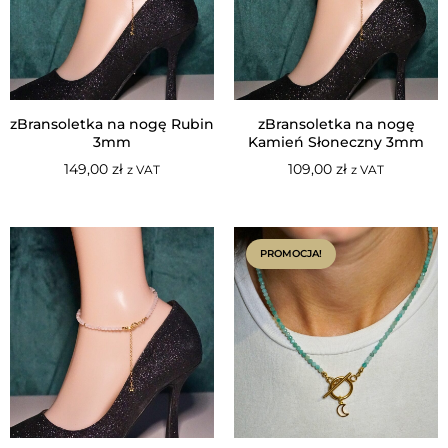
zBransoletka na nogę Rubin
zBransoletka na nogę
3mm
Kamień Słoneczny 3mm
149,00
zł
109,00
zł
z VAT
z VAT
PROMOCJA!