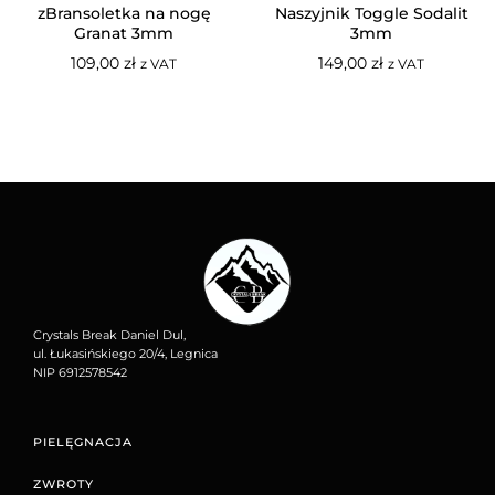
zBransoletka na nogę
Naszyjnik Toggle Sodalit
Granat 3mm
3mm
109,00
zł
149,00
zł
z VAT
z VAT
Crystals Break Daniel Dul,
ul. Łukasińskiego 20/4, Legnica
NIP 6912578542
PIELĘGNACJA
ZWROTY