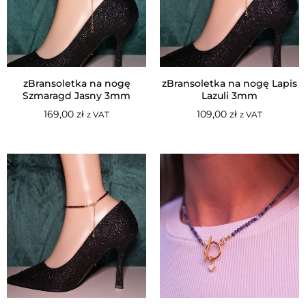
zBransoletka na nogę
zBransoletka na nogę Lapis
Szmaragd Jasny 3mm
Lazuli 3mm
169,00
zł
109,00
zł
z VAT
z VAT