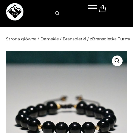
Przejdź
do
treści
Strona główna
/
Damskie
/
Bransoletki
/ zBransoletka Turma