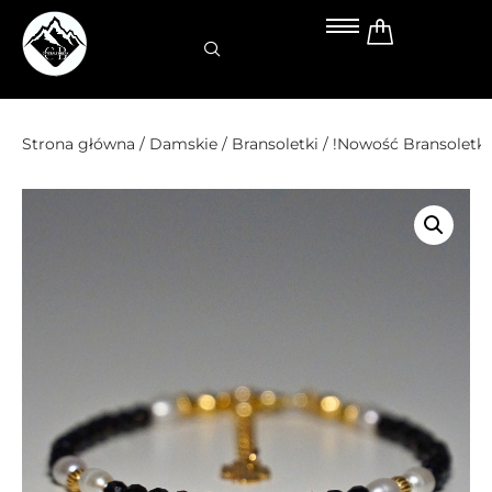
Przejdź
do
treści
Strona główna
/
Damskie
/
Bransoletki
/ !Nowość Bransoletka