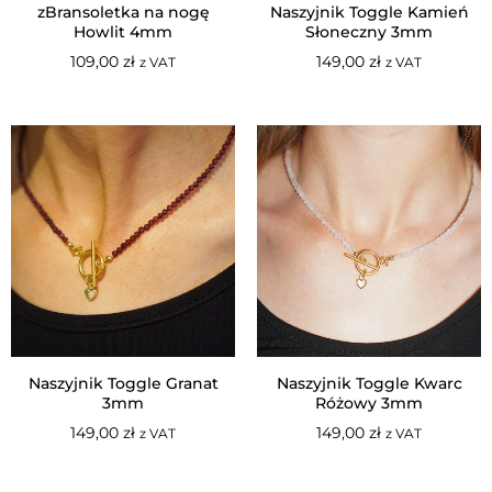
zBransoletka na nogę
Naszyjnik Toggle Kamień
Howlit 4mm
Słoneczny 3mm
109,00
zł
149,00
zł
z VAT
z VAT
Naszyjnik Toggle Granat
Naszyjnik Toggle Kwarc
3mm
Różowy 3mm
149,00
zł
149,00
zł
z VAT
z VAT