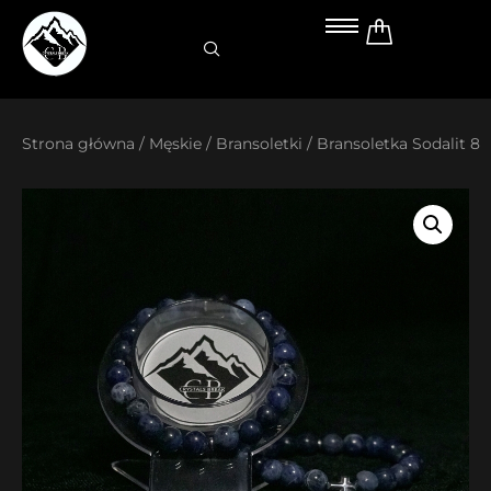
Przejdź
do
treści
Strona główna
/
Męskie
/
Bransoletki
/ Bransoletka Sodalit 