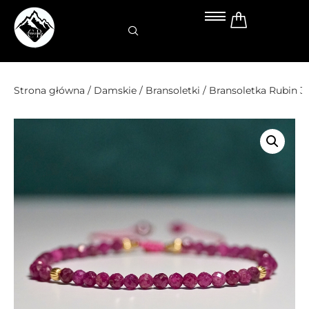
Przejdź
do
treści
Strona główna
/
Damskie
/
Bransoletki
/ Bransoletka Rubin