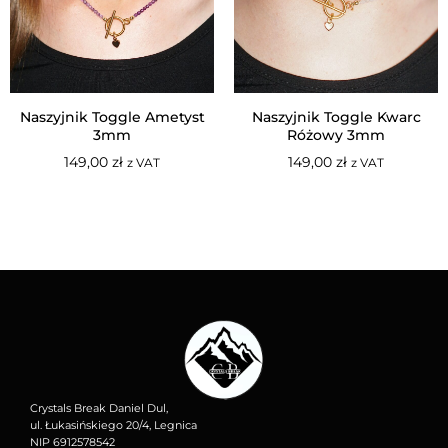
Naszyjnik Toggle Ametyst
Naszyjnik Toggle Kwarc
3mm
Różowy 3mm
149,00
zł
149,00
zł
z VAT
z VAT
Crystals Break Daniel Dul,
ul. Łukasińskiego 20/4, Legnica
NIP 6912578542