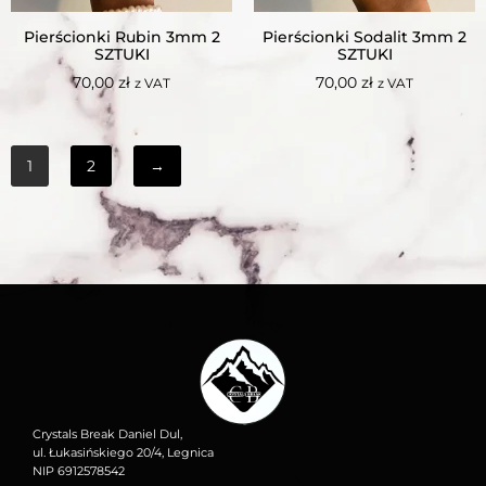
Pierścionki Rubin 3mm 2
Pierścionki Sodalit 3mm 2
SZTUKI
SZTUKI
70,00
zł
70,00
zł
z VAT
z VAT
1
2
→
Crystals Break Daniel Dul,
ul. Łukasińskiego 20/4, Legnica
NIP 6912578542