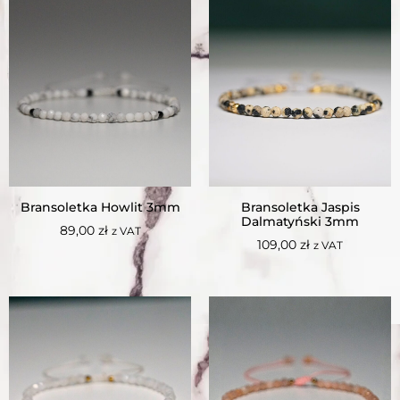
Bransoletka Howlit 3mm
Bransoletka Jaspis
Dalmatyński 3mm
89,00
zł
z VAT
109,00
zł
z VAT