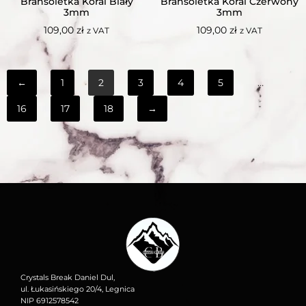
Bransoletka Koral Biały
Bransoletka Koral Czerwony
3mm
3mm
109,00
zł
109,00
zł
z VAT
z VAT
←
1
2
3
4
5
…
16
17
18
→
Crystals Break Daniel Dul,
ul. Łukasińskiego 20/4, Legnica
NIP 6912578542